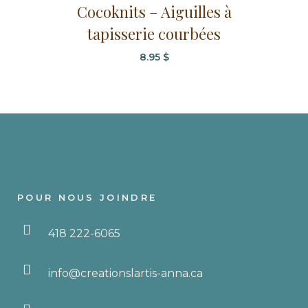
Cocoknits – Aiguilles à
tapisserie courbées
8.95
$
POUR NOUS JOINDRE
418 222-6065
info@creationslartis-anna.ca