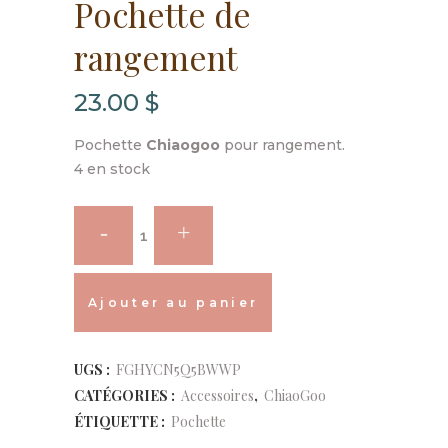
Pochette de
rangement
23.00
$
Pochette
Chiaogoo
pour rangement.
4 en stock
ChiaoGoo
-
Alternative:
Pochette
Ajouter au panier
de
UGS :
FGHYCN5Q5BWWP
rangement
CATÉGORIES :
Accessoires
,
ChiaoGoo
quantity
ÉTIQUETTE :
Pochette