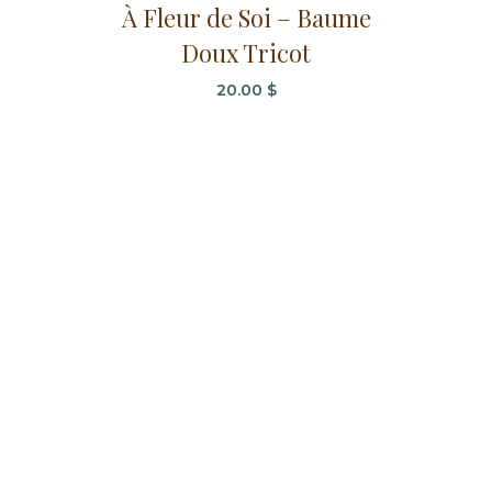
À Fleur de Soi – Baume
produit
Doux Tricot
a
plusieurs
20.00
$
variations.
Les
options
peuvent
être
choisies
sur
la
page
du
produit