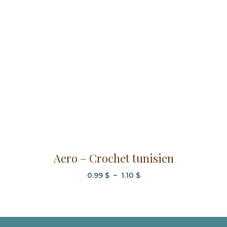
Ce
Aero – Crochet tunisien
produit
a
Plage
0.99
$
–
1.10
$
de
plusieurs
prix :
variations.
0.99 $
Les
à