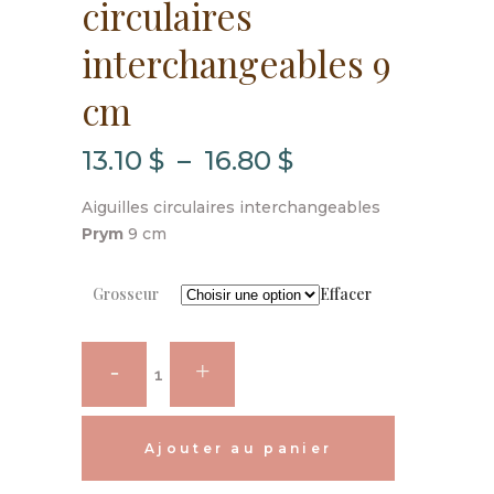
circulaires
interchangeables 9
cm
Plage
13.10
$
–
16.80
$
de
Aiguilles circulaires interchangeables
prix :
Prym
9 cm
13.10 $
Grosseur
Effacer
à
16.80 $
Prym
-
Aiguilles
Ajouter au panier
circulaires