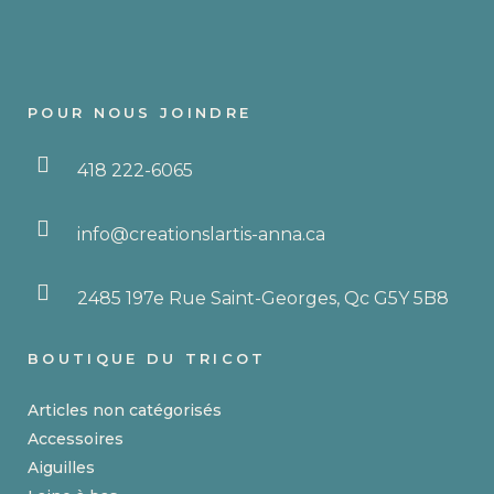
options
1.10 $
peuvent
être
choisies
POUR NOUS JOINDRE
sur
la
418 222-6065
page
du
produit
info@creationslartis-anna.ca
2485 197e Rue Saint-Georges, Qc G5Y 5B8
BOUTIQUE DU TRICOT
Articles non catégorisés
Accessoires
Aiguilles