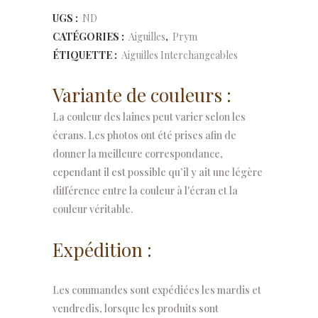
Alternative:
UGS :
ND
interchangeables
CATÉGORIES :
Aiguilles
,
Prym
9
ÉTIQUETTE :
Aiguilles Interchangeables
cm
Variante de couleurs :
quantity
La couleur des laines peut varier selon les
écrans. Les photos ont été prises afin de
donner la meilleure correspondance,
cependant il est possible qu’il y ait une légère
différence entre la couleur à l'écran et la
couleur véritable.
Expédition :
Les commandes sont expédiées les mardis et
vendredis, lorsque les produits sont