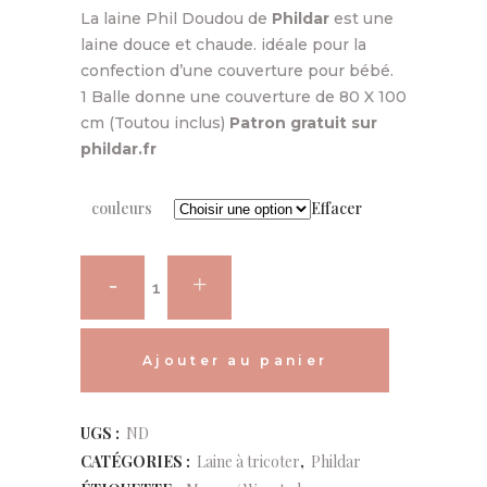
La laine Phil Doudou de
Phildar
est une
laine douce et chaude. idéale pour la
confection d’une couverture pour bébé.
1 Balle donne une couverture de 80 X 100
cm (Toutou inclus)
Patron gratuit sur
phildar.fr
couleurs
Effacer
Phildar
-
Phil
Ajouter au panier
Doudou
Alternative:
UGS :
ND
quantity
CATÉGORIES :
Laine à tricoter
,
Phildar