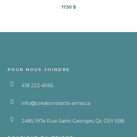
plusieurs
17.50
$
variations.
Les
options
peuvent
être
choisies
sur
la
POUR NOUS JOINDRE
page
du
418 222-6065
produit
info@creationslartis-anna.ca
2485 197e Rue Saint-Georges, Qc G5Y 5B8