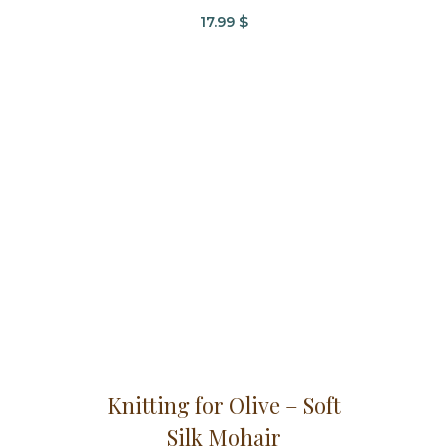
a
17.99
$
plusieurs
variations.
Les
options
peuvent
être
choisies
sur
la
page
du
produit
Ce
Knitting for Olive – Soft
produit
Silk Mohair
a