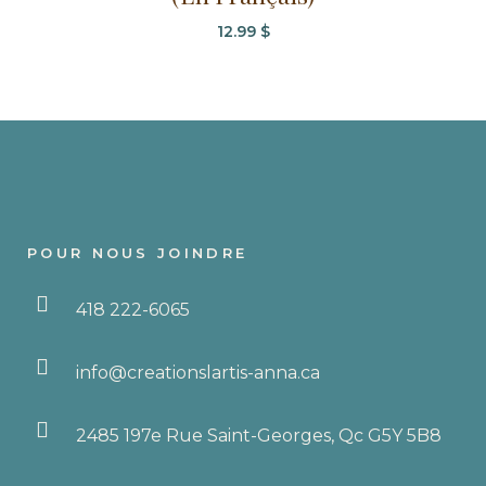
12.99
$
POUR NOUS JOINDRE
418 222-6065
info@creationslartis-anna.ca
2485 197e Rue Saint-Georges, Qc G5Y 5B8