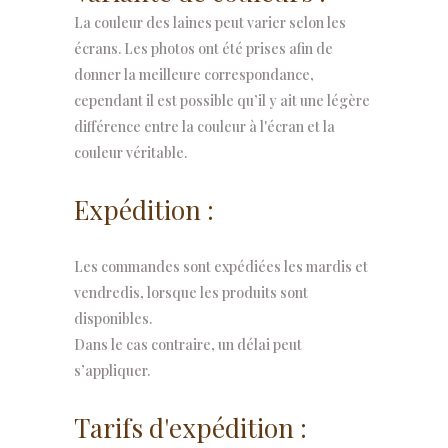
La couleur des laines peut varier selon les
blocage
écrans. Les photos ont été prises afin de
quantity
donner la meilleure correspondance,
cependant il est possible qu’il y ait une légère
différence entre la couleur à l'écran et la
couleur véritable.
Expédition :
Les commandes sont expédiées les mardis et
vendredis, lorsque les produits sont
disponibles.
Dans le cas contraire, un délai peut
s’appliquer.
Tarifs d'expédition :