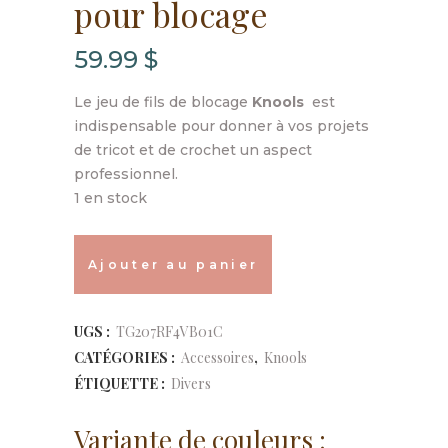
pour blocage
59.99
$
Le jeu de fils de blocage
Knools
est
indispensable pour donner à vos projets
de tricot et de crochet un aspect
professionnel.
1 en stock
Alternative:
Knools
Ajouter au panier
-
Jeu
UGS :
TG207RF4VB01C
CATÉGORIES :
Accessoires
,
Knools
de
ÉTIQUETTE :
Divers
fils
Variante de couleurs :
pour