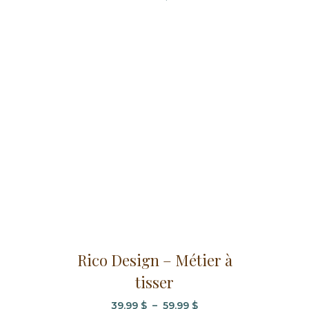
Ce
Rico Design – Métier à
produit
tisser
a
plusieurs
Plage
39.99
$
–
59.99
$