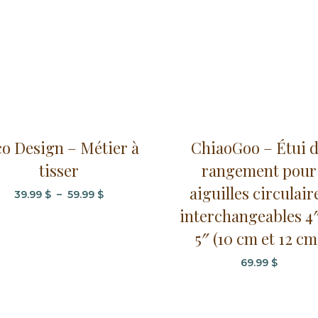
co Design – Métier à
ChiaoGoo – Étui 
t
tisser
rangement pour
urs
aiguilles circulair
Plage
39.99
$
–
59.99
$
ons.
de
interchangeables 4″
prix :
5″ (10 cm et 12 cm
s
39.99 $
à
t
69.99
$
59.99 $
es