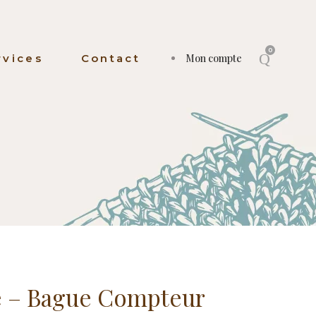
0
rvices
Contact
Mon compte
de – Bague Compteur