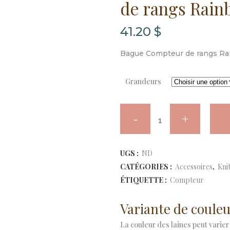
de rangs Rai
41.20
$
Bague Compteur de rangs R
Grandeurs
Knitter's
Pride
-
UGS :
ND
CATÉGORIES :
Accessoires
,
Knit
Bague
ÉTIQUETTE :
Compteur
Compteur
Variante de couleu
de
La couleur des laines peut varier 
rangs