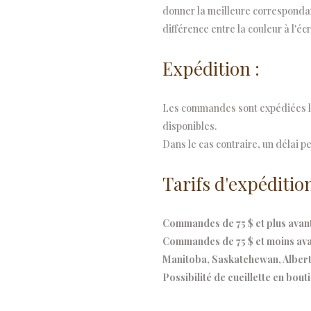
donner la meilleure correspondanc
Rainbow
différence entre la couleur à l'écr
quantity
Expédition :
Les commandes sont expédiées le
disponibles.
Dans le cas contraire, un délai pe
Tarifs d'expédition
Commandes de 75 $ et plus avant 
Commandes de 75 $ et moins avant
Manitoba, Saskatchewan, Alberta
Possibilité de cueillette en bout