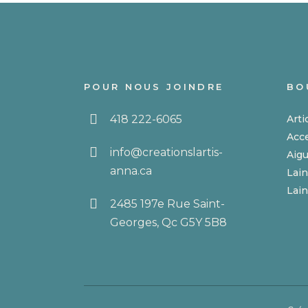
sur
la
page
du
produi
POUR NOUS JOINDRE
BO
418 222-6065
Arti
Acc
info@creationslartis-
Aigu
anna.ca
Lain
Lain
2485 197e Rue Saint-
Georges, Qc G5Y 5B8