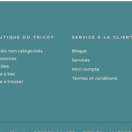
t
UTIQUE DU TRICOT
SERVICE À LA CLIEN
cles non catégorisés
Blogue
essoires
Services
illes
Mon compte
e à bas
Termes et conditions
e à tricoter