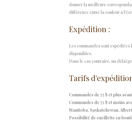
donner la meilleure correspondanc
15
différence entre la couleur à l'écr
cm
Expédition :
quantity
Les commandes sont expédiées le
disponibles.
Dans le cas contraire, un délai pe
Tarifs d'expédition
Commandes de 75 $ et plus avant 
Commandes de 75 $ et moins avant
Manitoba, Saskatchewan, Alberta
Possibilité de cueillette en bout