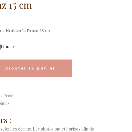
z 15 cm
lage
e
amz
Knitter’s Pride
15 cm.
ix :
.80 $
Effacer
.99 $
Ajouter au panier
ative:
’s Pride
ointes
rs :
selon les écrans. Les photos ont été prises afin de