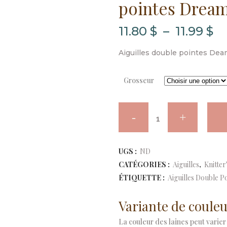
pointes Dream
P
11.80
$
–
11.99
$
d
Aiguilles double pointes De
pr
11
Grosseur
à
Knitter's
11
Pride
Altern
-
UGS :
ND
CATÉGORIES :
Aiguilles
,
Knitter
Aiguilles
ÉTIQUETTE :
Aiguilles Double P
double
Variante de couleu
pointes
La couleur des laines peut varier 
Dreamz