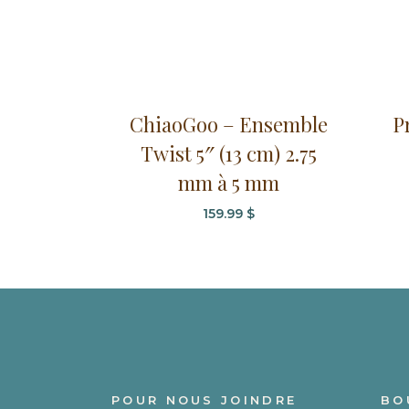
ChiaoGoo – Ensemble
P
Twist 5″ (13 cm) 2.75
mm à 5 mm
159.99
$
POUR NOUS JOINDRE
BO