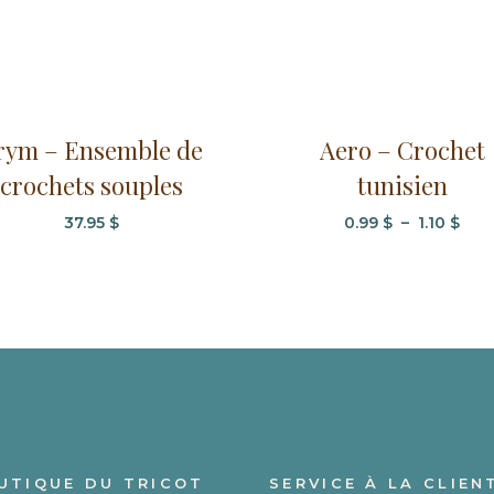
Ce
rym – Ensemble de
Aero – Crochet
produit
crochets souples
tunisien
a
plusieurs
Pla
37.95
$
0.99
$
–
1.10
$
variations.
de
Les
prix 
options
0.99
à
peuvent
1.10 
être
choisies
sur
la
page
UTIQUE DU TRICOT
SERVICE À LA CLIEN