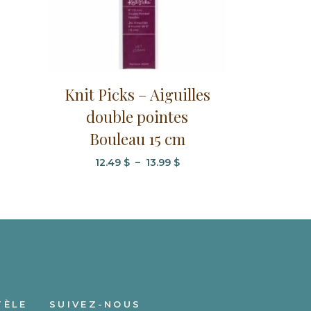
Ce
Knit Picks – Aiguilles
produit
double pointes
a
plusieurs
Bouleau 15 cm
ge
variations.
Plage
12.49
$
–
13.99
$
Les
:
de
options
 $
prix :
peuvent
12.49 $
$
être
à
choisies
13.99 $
sur
la
page
TÈLE
SUIVEZ-NOUS