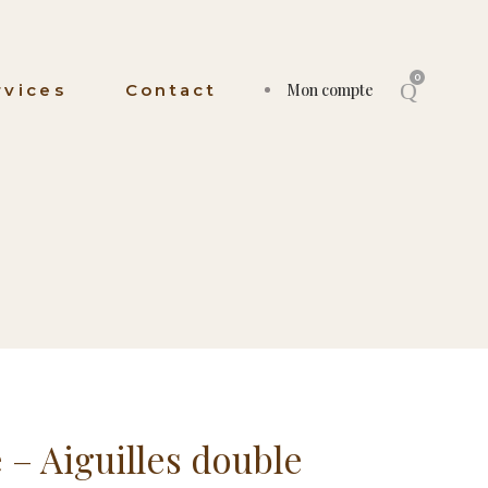
0
rvices
Contact
Mon compte
e – Aiguilles double