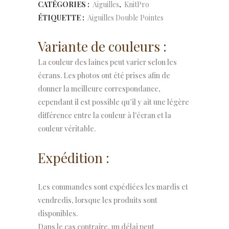
CATÉGORIES :
Aiguilles
,
KnitPro
15
ÉTIQUETTE :
Aiguilles Double Pointes
cm
Variante de couleurs :
quantity
La couleur des laines peut varier selon les
écrans. Les photos ont été prises afin de
donner la meilleure correspondance,
cependant il est possible qu’il y ait une légère
différence entre la couleur à l'écran et la
couleur véritable.
Expédition :
Les commandes sont expédiées les mardis et
vendredis, lorsque les produits sont
disponibles.
Dans le cas contraire, un délai peut