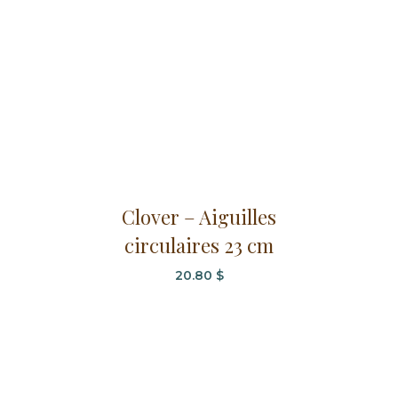
choisies
sur
la
page
du
produit
Ce
Clover – Aiguilles
produit
circulaires 23 cm
a
plusieurs
20.80
$
variations.
Les
options
peuvent
être