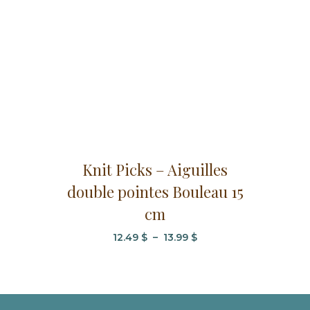
choisies
sur
la
page
du
produit
Ce
Knit Picks – Aiguilles
produit
double pointes Bouleau 15
a
plusieurs
cm
variations.
Plage
12.49
$
–
13.99
$
Les
de
options
prix :
peuvent
12.49 $
être
à