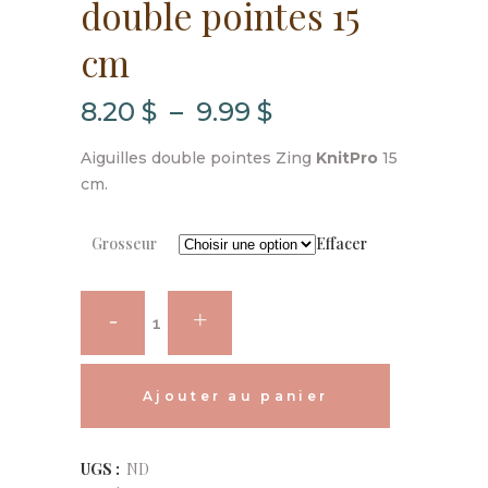
double pointes 15
cm
Plage
8.20
$
–
9.99
$
de
Aiguilles double pointes Zing
KnitPro
15
prix :
cm.
8.20 $
Grosseur
Effacer
à
9.99 $
KnitPro
-
Aiguilles
Ajouter au panier
double
Alternative:
UGS :
ND
pointes