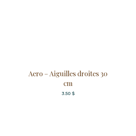
Ce
Aero – Aiguilles droites 30
produit
cm
a
plusieurs
3.50
$
variations.
Les
options
peuvent
être