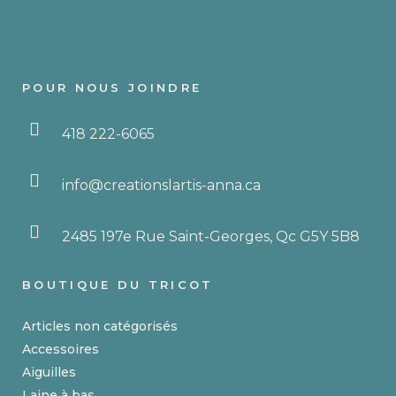
choisies
13.99 $
sur
la
page
POUR NOUS JOINDRE
du
produit
418 222-6065
info@creationslartis-anna.ca
2485 197e Rue Saint-Georges, Qc G5Y 5B8
BOUTIQUE DU TRICOT
Articles non catégorisés
Accessoires
Aiguilles
Laine à bas