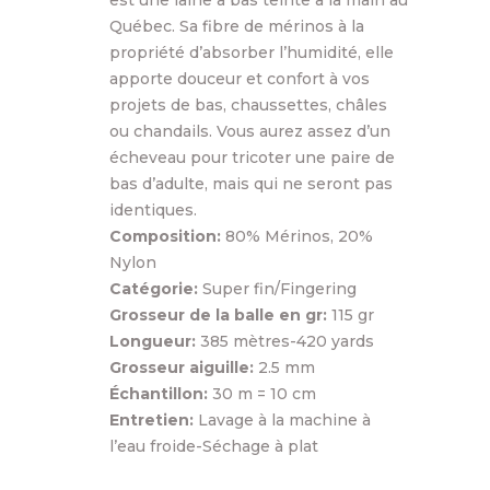
est une laine à bas teinte à la main au
Québec. Sa fibre de mérinos à la
propriété d’absorber l’humidité, elle
apporte douceur et confort à vos
projets de bas, chaussettes, châles
ou chandails. Vous aurez assez d’un
écheveau pour tricoter une paire de
bas d’adulte, mais qui ne seront pas
identiques.
Composition:
80% Mérinos, 20%
Nylon
Catégorie:
Super fin/Fingering
Grosseur de la balle en gr:
115 gr
Longueur:
385 mètres-420 yards
Grosseur aiguille:
2.5 mm
Échantillon:
30 m = 10 cm
Entretien:
Lavage à la machine à
l’eau froide-Séchage à plat