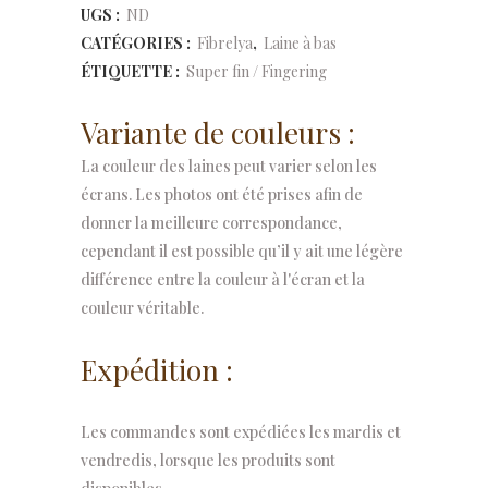
UGS :
ND
quantity
CATÉGORIES :
Fibrelya
,
Laine à bas
ÉTIQUETTE :
Super fin / Fingering
Variante de couleurs :
La couleur des laines peut varier selon les
écrans. Les photos ont été prises afin de
donner la meilleure correspondance,
cependant il est possible qu’il y ait une légère
différence entre la couleur à l'écran et la
couleur véritable.
Expédition :
Les commandes sont expédiées les mardis et
vendredis, lorsque les produits sont