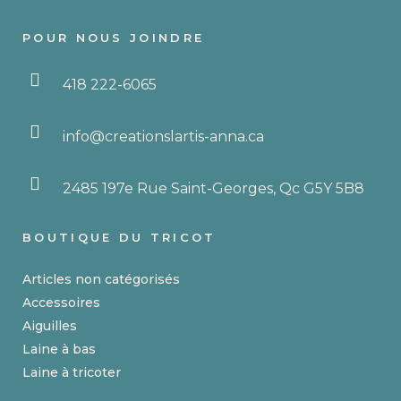
choisies
POUR NOUS JOINDRE
sur
la
418 222-6065
page
du
produit
info@creationslartis-anna.ca
2485 197e Rue Saint-Georges, Qc G5Y 5B8
BOUTIQUE DU TRICOT
Articles non catégorisés
Accessoires
Aiguilles
Laine à bas
Laine à tricoter