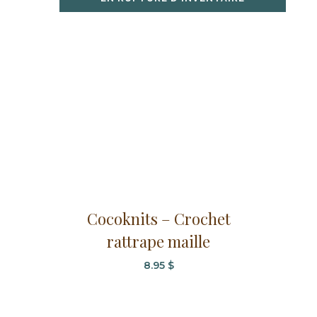
Cocoknits – Crochet
rattrape maille
8.95
$