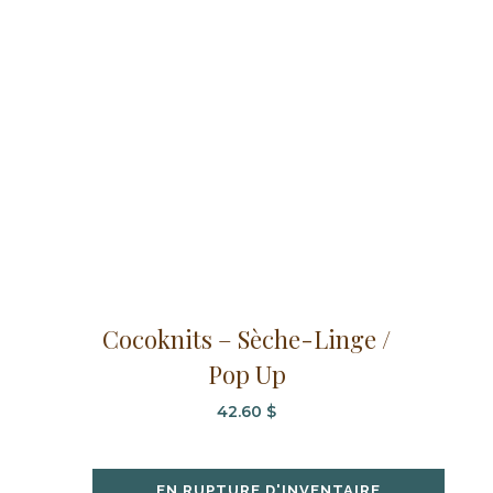
Cocoknits – Sèche-Linge /
Pop Up
42.60
$
EN RUPTURE D'INVENTAIRE