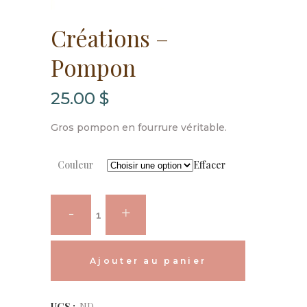
Créations –
Pompon
25.00
$
Gros pompon en fourrure véritable.
Couleur
Effacer
Créations
-
Pompon
Ajouter au panier
quantity
Alternative:
UGS :
ND