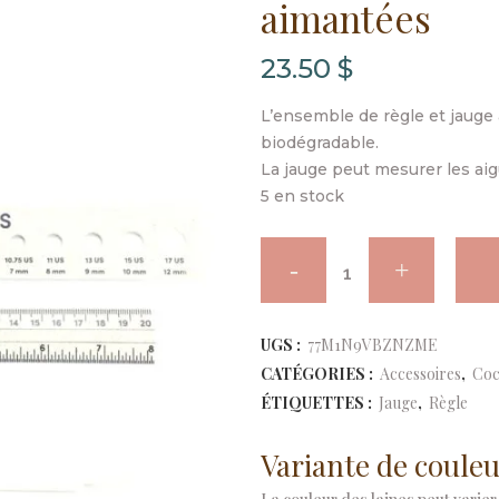
aimantées
23.50
$
L’ensemble de règle et jaug
biodégradable.
La jauge peut mesurer les ai
5 en stock
Cocoknits
-
Règle
UGS :
77M1N9VBZNZME
CATÉGORIES :
Accessoires
,
Coc
et
ÉTIQUETTES :
Jauge
,
Règle
Jauge
Variante de couleu
aimantées