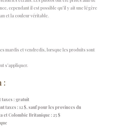
selon les écrans. Les photos ont été prises afin de
e, cependant il est possible qu’il y ait une légère
an et la couleur véritable.
s mardis et vendredis, lorsque les produits sont
ut s’appliquer.
 :
taxes : gratuit
 taxes : 12 $, sauf pour les provinces du
 et Colombie Britanique : 25 $
ique