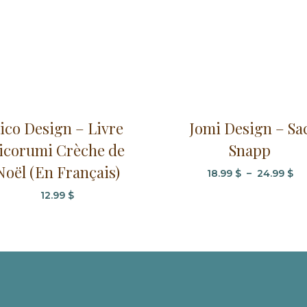
Ce
ico Design – Livre
Jomi Design – Sa
produit
icorumi Crèche de
Snapp
a
Noël (En Français)
plusieurs
Pl
18.99
$
–
24.99
$
variations.
de
12.99
$
Les
pri
options
18
à
peuvent
24
être
choisies
sur