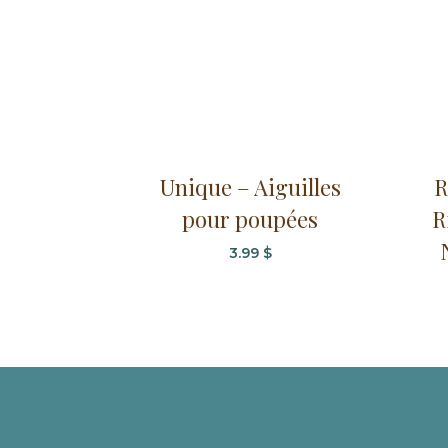
Unique – Aiguilles
R
pour poupées
R
3.99
$