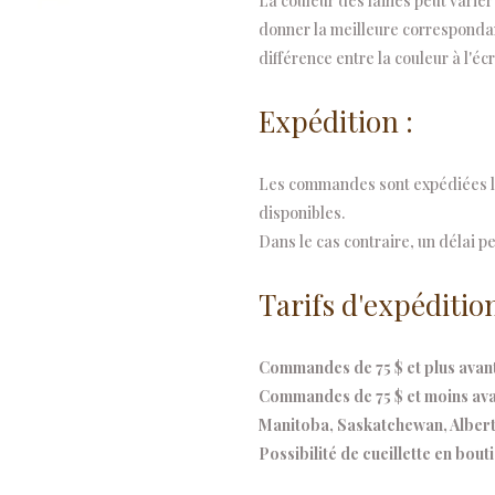
La couleur des laines peut varier 
quantity
donner la meilleure correspondanc
différence entre la couleur à l'écr
Expédition :
Les commandes sont expédiées le
disponibles.
Dans le cas contraire, un délai pe
Tarifs d'expédition
Commandes de 75 $ et plus avant 
Commandes de 75 $ et moins avant
Manitoba, Saskatchewan, Alberta
Possibilité de cueillette en bout