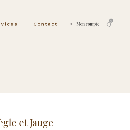
0
rvices
Contact
Mon compte
ègle et Jauge