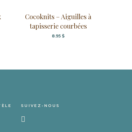
x
Cocoknits – Aiguilles à
tapisserie courbées
8.95
$
ge
 :
9 $
99 $
TÈLE
SUIVEZ-NOUS