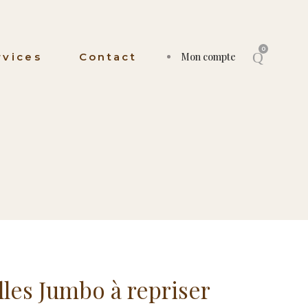
0
rvices
Contact
Mon compte
lles Jumbo à repriser