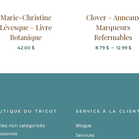
Ce
Marie-Christine
Clover – Anneau
produit
Lévesque – Livre
Marqueurs
a
Botanique
plusieurs
Refermables
variations.
Pla
42.00
$
8.79
$
–
12.99
$
Les
de
options
prix
peuvent
8.7
être
à
choisies
12.
sur
la
page
UTIQUE DU TRICOT
SERVICE À LA CLIEN
du
produit
cles non catégorisés
Blogue
essoires
Services