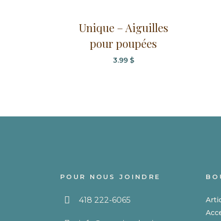
Unique – Aiguilles
pour poupées
3.99
$
POUR NOUS JOINDRE
BO
418 222-6065
Arti
Acc