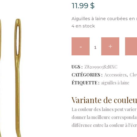
11.99
$
Aiguilles à laine courbées en
4 en stock
Clover
-
Aiguilles
UGS :
Z8209903S2MXC
CATÉGORIES :
Accessoires
,
Clo
Jumbo
ÉTIQUETTE :
aiguilles à laine
à
Variante de couleu
repriser
La couleur des laines peut varier 
quantity
donner la meilleure correspondanc
différence entre la couleur à l'écr