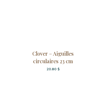
sur
la
page
du
produit
Ce
Clover – Aiguilles
produit
circulaires 23 cm
a
plusieurs
20.80
$
variations.
Les
options
peuvent
être
choisies