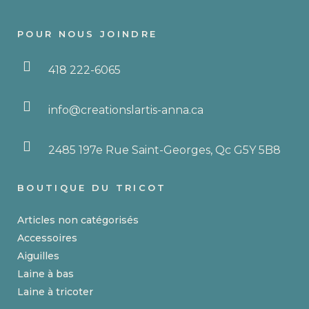
sur
la
POUR NOUS JOINDRE
page
du
418 222-6065
produit
info@creationslartis-anna.ca
2485 197e Rue Saint-Georges, Qc G5Y 5B8
BOUTIQUE DU TRICOT
Articles non catégorisés
Accessoires
Aiguilles
Laine à bas
Laine à tricoter