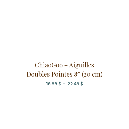
Ce
ChiaoGoo – Aiguilles
produit
Doubles Pointes 8″ (20 cm)
a
plusieurs
Plage
18.88
$
–
22.49
$
variations.
de
Les
prix :
options
18.88 $
à
peuvent
22.49 $
être
choisies