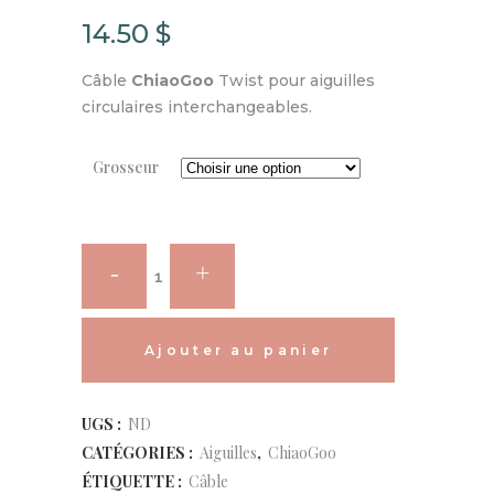
14.50
$
Câble
ChiaoGoo
Twist pour aiguilles
circulaires interchangeables.
Grosseur
ChiaoGoo
-
Câble
Ajouter au panier
Twist
Alternative:
UGS :
ND
quantity
CATÉGORIES :
Aiguilles
,
ChiaoGoo
ÉTIQUETTE :
Câble