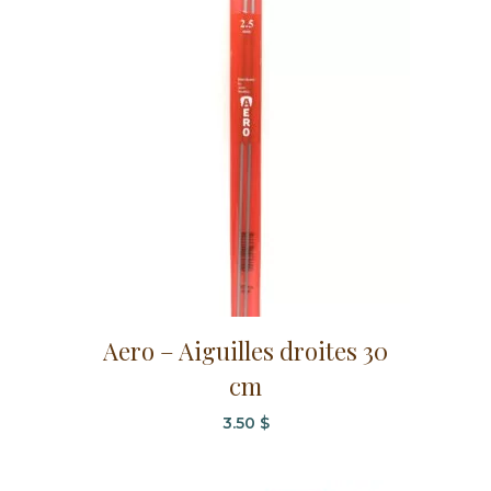
Ce
Aero – Aiguilles droites 30
produit
cm
a
plusieurs
3.50
$
variations.
Les